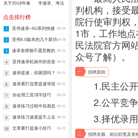
关于2018年春
学速录、考法
判机构，接受
节放假的
院、千家法院
点击排行榜
院行使审判权
亚伟速录~XU系列快捷
09-29
1市，工作地
1
键及符号（全）
亚伟6.0版本的几个新功
09-29
2
民法院官方网站ww
能
速录老师都不愿意教的
09-21
3
众号了解）。
速录技巧分享
亚伟速录机操作的坐姿
09-21
4
一
招聘原则
和指法
速录提速，你困惑吗？
09-21
5
1.民主公开
速录看打连贯提速等技
09-21
6
巧
你会用三音消字技巧
09-29
7
2.公平竞争
吗？
速录练习过程中容易忽
09-21
8
3.择优录用
视的两个重点
速录练习速度提不上去
09-21
9
有哪些原因
文章看打提速小技巧
09-21
10
二
招聘名额、岗位职责及资