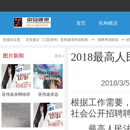
首页
机构概况
您现在位置：
京安速记（江苏徐州）亚伟速录培训机构
>>
招聘考试快讯
>> 
2018最
图片新闻
»
更多
2018/3/5
亚伟速录网络班
亚伟速录远
根据工作需要
开课了，在
程“一对一”网
社会公开招聘
最高人民法院