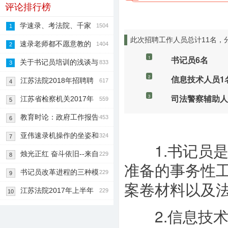
评论排行榜
学速录、考法院、千家
1504
1
此次招聘工作人员总计11名，
法院任你选
速录老师都不愿意教的
1404
2
书记员6名
1
速录技巧分享
关于书记员培训的浅谈与
833
3
信息技术人员1
2
分析
江苏法院2018年招聘聘
617
4
司法警察辅助人
3
用制书记员就
江苏省检察机关2017年
559
5
公开招聘书记
教育时论：政府工作报告
453
6
释放了哪些教育
亚伟速录机操作的坐姿和
324
7
1.书记员是
指法
烛光正红 奋斗依旧--来自
229
8
准备的事务性
中国速记网
书记员改革进程的三种模
229
9
案卷材料以及
式
江苏法院2017年上半年
229
10
面向社会公开
2.信息技术