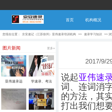
首页
机构概况
您现在位置：
京安速记（江苏徐州）亚伟速录培训机构
>>
速录学习知识
>> 
图片新闻
»
更多
2017/9/2
说起
亚伟速
亚伟速录远
学速录、考法
词、连词消
程“一对一”网
院、千家法院
的方法，其
打出我们想要