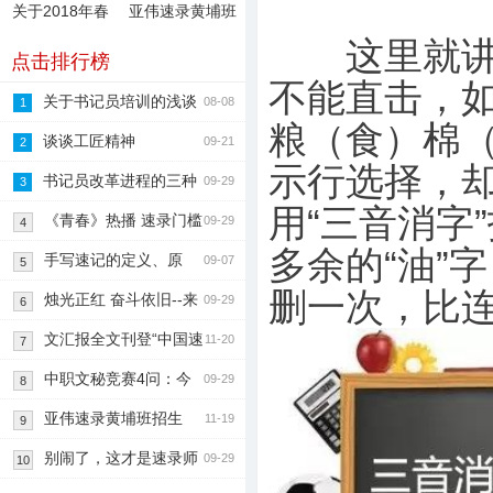
关于2018年春
亚伟速录黄埔班
节放假的
（书记员考
这里就讲一
点击排行榜
不能直击，
关于书记员培训的浅谈
08-08
1
粮（食）棉
与分析
谈谈工匠精神
09-21
2
示行选择，
书记员改革进程的三种
09-29
3
用“三音消字
模式
《青春》热播 速录门槛
09-29
4
多余的“油”
有人探
手写速记的定义、原
09-07
5
删一次，比
理、特点和用途
烛光正红 奋斗依旧--来
09-29
6
自中国速记网
文汇报全文刊登“中国速
11-20
7
记泰斗唐亚伟”
中职文秘竞赛4问：今
09-29
8
年竞赛（教学）软
亚伟速录黄埔班招生
11-19
9
啦！
别闹了，这才是速录师
09-29
10