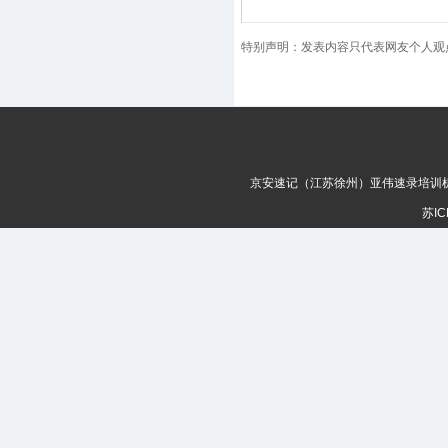
特别声明：发表内容只代表网友个人观
京安速记（江苏徐州）亚伟速录培训机构 © 
苏IC