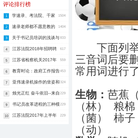
和语音识别的核心
评论排行榜
学速录、考法院、千家
1504
1
法院任你选
速录老师都不愿意教的
1404
2
速录技巧分享
关于书记员培训的浅谈与
833
3
下面列举了
分析
江苏法院2018年招聘聘
617
4
三音词后要
用制书记员就
江苏省检察机关2017年
559
5
常用词进行
公开招聘书记
教育时论：政府工作报告
453
6
释放了哪些教育
亚伟速录机操作的坐姿和
324
7
生物：
芭蕉（
指法
烛光正红 奋斗依旧--来自
229
8
（林） 粮棉
中国速记网
书记员改革进程的三种模
229
9
（菌） 柿子
式
江苏法院2017年上半年
229
10
面向社会公开
（动）