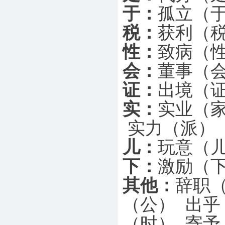
于：
孤立（于
税：
获利（
性：
致病（性
会：
董事（
证：
出境（
实：
实业（家
实力（派）
儿：
玩意（儿
下：
激励（下
其他：
辞职（
（公） 出乎
（时） 寄予